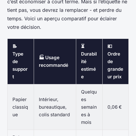
c’est économiser à court terme. Mais si l’étiquette ne
tient pas, vous devrez la remplacer - et perdre du
temps. Voici un aperçu comparatif pour éclairer
votre décision.
📝
⏳
💶
Type
Durabil
Ordre
🏭 Usage
de
ité
de
recommandé
suppor
estimé
grande
t
e
ur prix
Quelqu
Papier
Intérieur,
es
classiq
bureautique,
semain
0,06 €
ue
colis standard
es à
mois