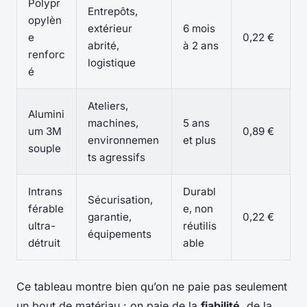
Polypr
Entrepôts,
opylèn
extérieur
6 mois
e
0,22 €
abrité,
à 2 ans
renforc
logistique
é
Ateliers,
Alumini
machines,
5 ans
um 3M
0,89 €
environnemen
et plus
souple
ts agressifs
Intrans
Durabl
Sécurisation,
férable
e, non
garantie,
0,22 €
ultra-
réutilis
équipements
détruit
able
Ce tableau montre bien qu’on ne paie pas seulement
un bout de matériau : on paie de la
fiabilité
, de la