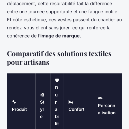
déplacement, cette respirabilité fait la différence
entre une journée supportable et une fatigue inutile.
Et côté esthétique, ces vestes passent du chantier au
rendez-vous client sans jurer, ce qui renforce la
cohérence de l’
image de marque
.
Comparatif des solutions textiles
pour artisans
🛡️
D
🎨
u
✏️
🔧
St
r
🌬️
Personn
Produit
yl
a
Confort
alisation
e
bi
lit