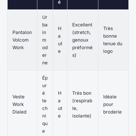
é
Ur
ba
Excellent
H
Très
Pantalon
in
(stretch,
a
bonne
Volcom
m
genoux
ut
tenue du
Work
od
préformé
e
logo
er
s)
ne
Ép
ur
é
H
Très bon
Veste
Idéale
te
a
(respirab
Work
pour
ch
ut
le,
Dialed
broderie
ni
e
isolante)
qu
e