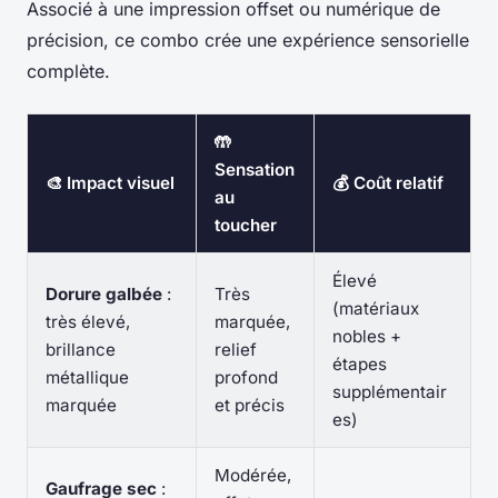
Associé à une impression offset ou numérique de
précision, ce combo crée une expérience sensorielle
complète.
🤲
Sensation
🎨 Impact visuel
💰 Coût relatif
au
toucher
Élevé
Dorure galbée
:
Très
(matériaux
très élevé,
marquée,
nobles +
brillance
relief
étapes
métallique
profond
supplémentair
marquée
et précis
es)
Modérée,
Gaufrage sec
: