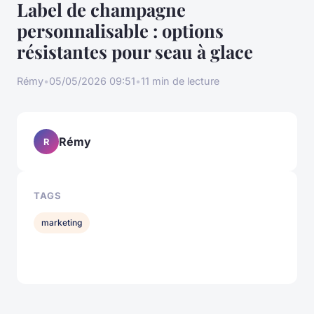
Label de champagne
personnalisable : options
résistantes pour seau à glace
Rémy
•
05/05/2026 09:51
•
11 min de lecture
Rémy
R
TAGS
marketing