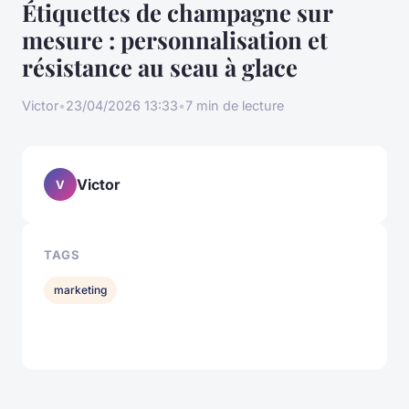
Étiquettes de champagne sur
mesure : personnalisation et
résistance au seau à glace
Victor
•
23/04/2026 13:33
•
7 min de lecture
Victor
V
TAGS
marketing