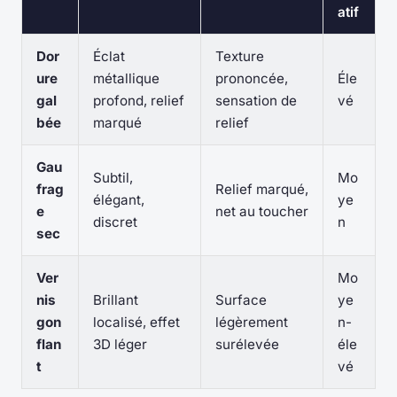
atif
Dor
Éclat
Texture
ure
métallique
prononcée,
Éle
gal
profond, relief
sensation de
vé
bée
marqué
relief
Gau
Subtil,
Mo
frag
Relief marqué,
élégant,
ye
e
net au toucher
discret
n
sec
Ver
Mo
nis
Brillant
Surface
ye
gon
localisé, effet
légèrement
n-
flan
3D léger
surélevée
éle
t
vé